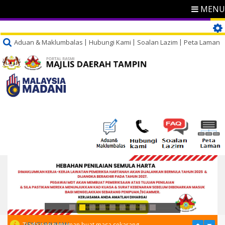
MENU
Aduan & Maklumbalas
Hubungi Kami
Soalan Lazim
Peta Laman
PENGUMUMAN
Tiada pengumuman buat masa sekarang