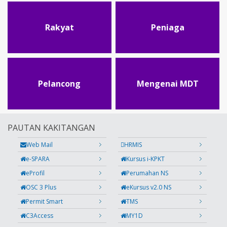
Rakyat
Peniaga
Pelancong
Mengenai MDT
PAUTAN KAKITANGAN
Web Mail
HRMIS
e-SPARA
Kursus i-KPKT
eProfil
Perumahan NS
OSC 3 Plus
eKursus v2.0 NS
Permit Smart
TMS
C3Access
MY1D