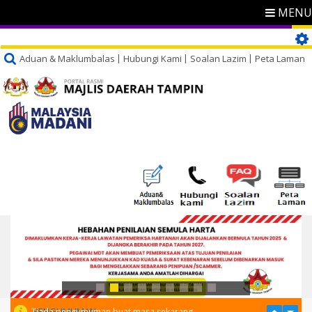
MENU
Aduan & Maklumbalas
Hubungi Kami
Soalan Lazim
Peta Laman
PENGUMUMAN
Tiada pengumuman buat masa sekarang