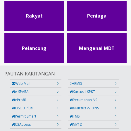
Rakyat
Peniaga
Pelancong
Mengenai MDT
PAUTAN KAKITANGAN
Web Mail
HRMIS
e-SPARA
Kursus i-KPKT
eProfil
Perumahan NS
OSC 3 Plus
eKursus v2.0 NS
Permit Smart
TMS
C3Access
MY1D