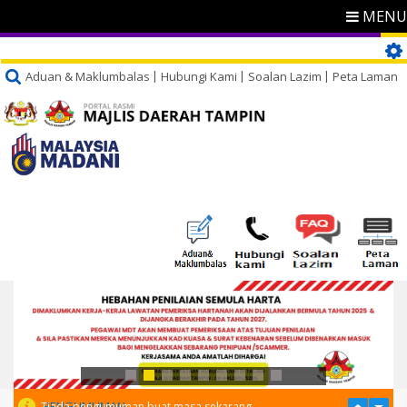
MENU
Aduan & Maklumbalas
Hubungi Kami
Soalan Lazim
Peta Laman
PENGUMUMAN
Tiada pengumuman buat masa sekarang