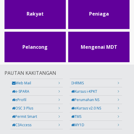
Rakyat
Peniaga
Pelancong
Mengenai MDT
PAUTAN KAKITANGAN
Web Mail
HRMIS
e-SPARA
Kursus i-KPKT
eProfil
Perumahan NS
OSC 3 Plus
eKursus v2.0 NS
Permit Smart
TMS
C3Access
MY1D