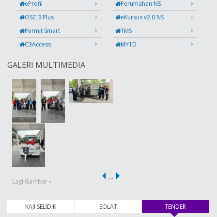
eProfil
Perumahan NS
OSC 3 Plus
eKursus v2.0 NS
Permit Smart
TMS
C3Access
MY1D
GALERI MULTIMEDIA
…
Lagi Gambar »
KAJI SELIDIK
SOLAT
TENDER
(tab aktif)