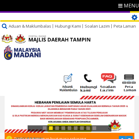
MENU
Aduan & Maklumbalas
Hubungi Kami
Soalan Lazim
Peta Laman
PENGUMUMAN
Tiada pengumuman buat masa sekarang