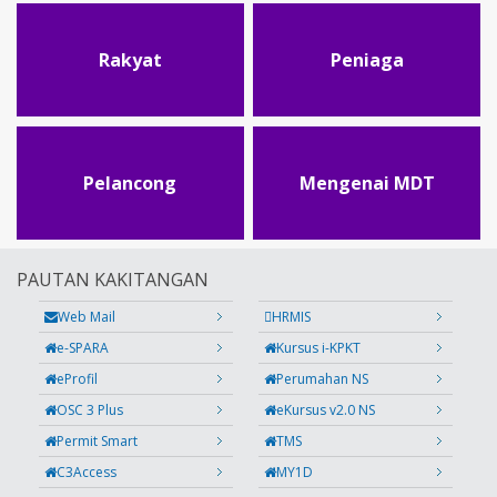
Rakyat
Peniaga
Pelancong
Mengenai MDT
PAUTAN KAKITANGAN
Web Mail
HRMIS
e-SPARA
Kursus i-KPKT
eProfil
Perumahan NS
OSC 3 Plus
eKursus v2.0 NS
Permit Smart
TMS
C3Access
MY1D