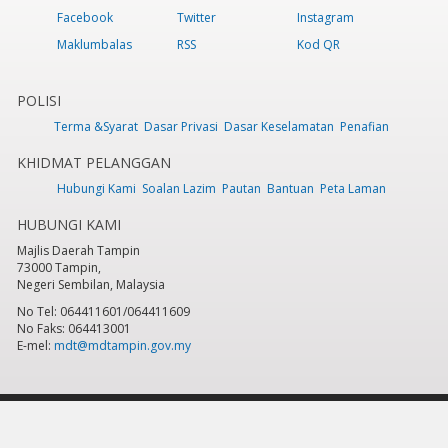
Facebook
Twitter
Instagram
Maklumbalas
RSS
Kod QR
POLISI
Terma &Syarat
Dasar Privasi
Dasar Keselamatan
Penafian
KHIDMAT PELANGGAN
Hubungi Kami
Soalan Lazim
Pautan
Bantuan
Peta Laman
HUBUNGI KAMI
Majlis Daerah Tampin
73000 Tampin,
Negeri Sembilan, Malaysia
No Tel: 064411601/064411609
No Faks: 064413001
E-mel:
mdt@mdtampin.gov.my
Tarikh Kemaskini:
Selasa, 9 Jun 2026 - 12:05pm
Jumlah Pelawat Keseluruhan:
884,274
Hakcipta Terpelihara 2023 © Majlis Daerah Tampin