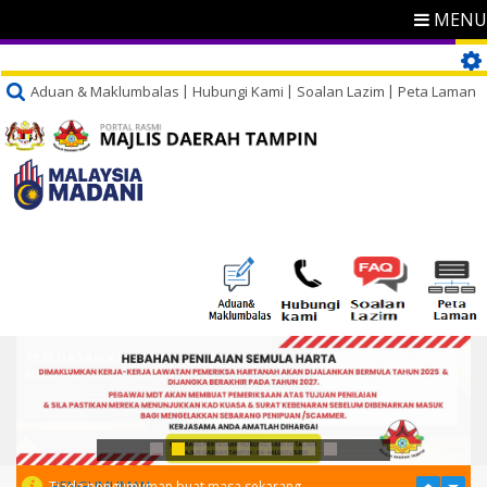
MENU
Aduan & Maklumbalas
Hubungi Kami
Soalan Lazim
Peta Laman
PENGUMUMAN
Tiada pengumuman buat masa sekarang