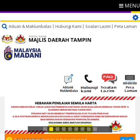
MENU
Aduan & Maklumbalas
Hubungi Kami
Soalan Lazim
Peta Laman
PENGUMUMAN
Tiada pengumuman buat masa sekarang