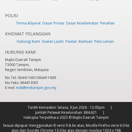
POLISI
Terma &Syarat
Dasar Privasi
Dasar Keselamatan
Penafian
KHIDMAT PELANGGAN
Hubungi Kami
Soalan Lazim
Pautan
Bantuan
Peta Laman
HUBUNGI KAMI
Majlis Daerah Tampin
73000 Tampin,
Negeri Sembilan, Malaysia
No Tel: 064411601/064411609
No Faks: 064413001
E-mel:
mdt@mdtampin.gov.my
Tarikh Kemaskini:
Selasa, 9 Jun 2026 - 12:05pm
Jumlah Pelawat Keseluruhan:
884,621
Hakcipta Terpelihara 2023 © Majlis Daerah Tampin
Sesuai dipapar menggunakan IE versi 9 & ke atas, Mozilla Firefox versi 6.0 ke
atas dan Google Chrome 13.0 ke atas dengan resolusi 1024 x 768