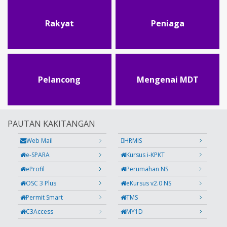
Rakyat
Peniaga
Pelancong
Mengenai MDT
PAUTAN KAKITANGAN
Web Mail
HRMIS
e-SPARA
Kursus i-KPKT
eProfil
Perumahan NS
OSC 3 Plus
eKursus v2.0 NS
Permit Smart
TMS
C3Access
MY1D