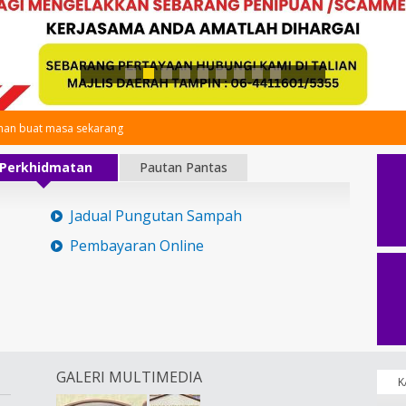
an buat masa sekarang
Perkhidmatan
Pautan Pantas
Jadual Pungutan Sampah
Pembayaran Online
GALERI MULTIMEDIA
K