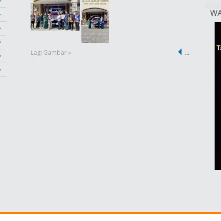
WA
Lagi Gambar »
…