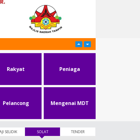
Rakyat
Peniaga
Pelancong
Mengenai MDT
AJI SELIDIK
SOLAT
(tab aktif)
TENDER