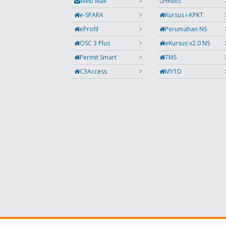
Web Mail
HRMIS
e-SPARA
Kursus i-KPKT
eProfil
Perumahan NS
OSC 3 Plus
eKursus v2.0 NS
Permit Smart
TMS
C3Access
MY1D