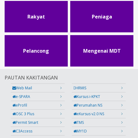
Rakyat
Peniaga
Pelancong
Mengenai MDT
PAUTAN KAKITANGAN
Web Mail
HRMIS
e-SPARA
Kursus i-KPKT
eProfil
Perumahan NS
OSC 3 Plus
eKursus v2.0 NS
Permit Smart
TMS
C3Access
MY1D