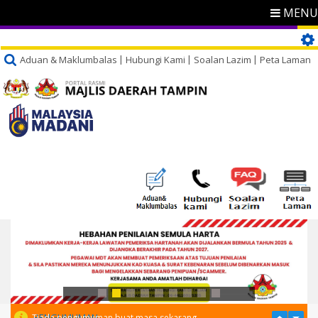
MENU
Aduan & Maklumbalas
Hubungi Kami
Soalan Lazim
Peta Laman
PENGUMUMAN
Tiada pengumuman buat masa sekarang