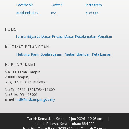
Facebook
Twitter
Instagram
Maklumbalas
RSS
Kod QR
POLISI
Terma &Syarat
Dasar Privasi
Dasar Keselamatan
Penafian
KHIDMAT PELANGGAN
Hubungi Kami
Soalan Lazim
Pautan
Bantuan
Peta Laman
HUBUNGI KAMI
Majlis Daerah Tampin
73000 Tampin,
Negeri Sembilan, Malaysia
No Tel: 064411601/064411609
No Faks: 064413001
E-mel:
mdt@mdtampin.gov.my
Tarikh Kemaskini:
Selasa, 9 Jun 2026 - 12:05pm
Jumlah Pelawat Keseluruhan:
884,333
Hakcipta Terpelihara 2023 © Majlis Daerah Tampin