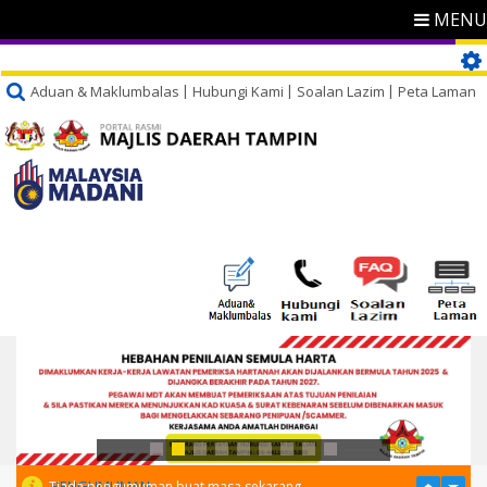
MENU
Aduan & Maklumbalas
Hubungi Kami
Soalan Lazim
Peta Laman
PENGUMUMAN
Tiada pengumuman buat masa sekarang