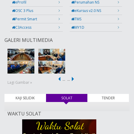
eProfil
Perumahan NS
OSC 3 Plus
eKursus v2.0 NS
Permit Smart
TMS
C3Access
MY1D
GALERI MULTIMEDIA
…
…
Lagi Gambar »
KAJI SELIDIK
SOLAT
(tab aktif)
TENDER
WAKTU SOLAT