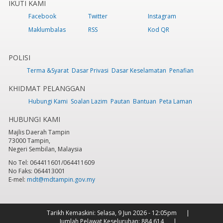
IKUTI KAMI
Facebook
Twitter
Instagram
Maklumbalas
RSS
Kod QR
POLISI
Terma &Syarat
Dasar Privasi
Dasar Keselamatan
Penafian
KHIDMAT PELANGGAN
Hubungi Kami
Soalan Lazim
Pautan
Bantuan
Peta Laman
HUBUNGI KAMI
Majlis Daerah Tampin
73000 Tampin,
Negeri Sembilan, Malaysia
No Tel: 064411601/064411609
No Faks: 064413001
E-mel:
mdt@mdtampin.gov.my
Tarikh Kemaskini:
Selasa, 9 Jun 2026 - 12:05pm
Jumlah Pelawat Keseluruhan:
884,614