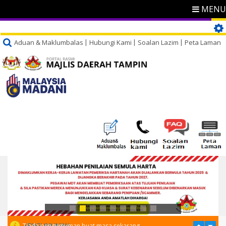
MENU
Aduan & Maklumbalas
Hubungi Kami
Soalan Lazim
Peta Laman
PENGUMUMAN
Tiada pengumuman buat masa sekarang