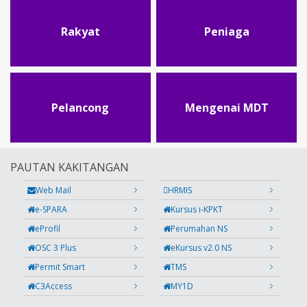
Rakyat
Peniaga
Pelancong
Mengenai MDT
PAUTAN KAKITANGAN
Web Mail
HRMIS
e-SPARA
Kursus i-KPKT
eProfil
Perumahan NS
OSC 3 Plus
eKursus v2.0 NS
Permit Smart
TMS
C3Access
MY1D