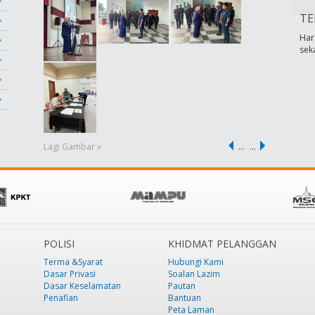
TE
Har
sek
Lagi Gambar »
…
…
POLISI
KHIDMAT PELANGGAN
Terma &Syarat
Hubungi Kami
Dasar Privasi
Soalan Lazim
Dasar Keselamatan
Pautan
Penafian
Bantuan
Peta Laman