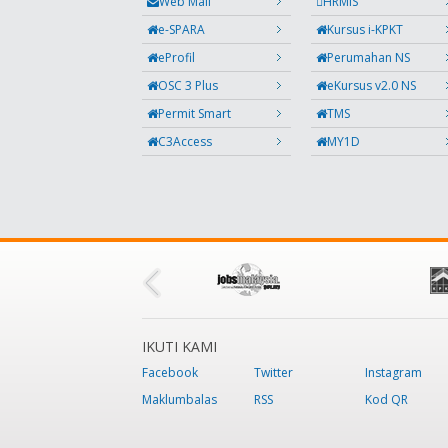
Web Mail
HRMIS
e-SPARA
Kursus i-KPKT
eProfil
Perumahan NS
OSC 3 Plus
eKursus v2.0 NS
Permit Smart
TMS
C3Access
MY1D
IKUTI KAMI
Facebook
Twitter
Instagram
Maklumbalas
RSS
Kod QR