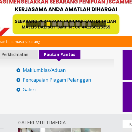
an buat masa sekarang
Perkhidmatan
Pautan Pantas
Maklumblas/Aduan
Pencapaian Piagam Pelanggan
Galeri
GALERI MULTIMEDIA
K