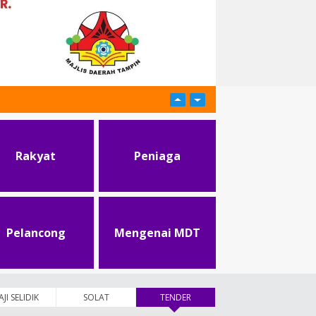
Rakyat
Peniaga
Pelancong
Mengenai MDT
AJI SELIDIK
SOLAT
TENDER
(tab aktif)