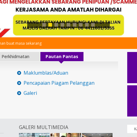
an buat masa sekarang
Perkhidmatan
Pautan Pantas
Maklumblas/Aduan
Pencapaian Piagam Pelanggan
Galeri
GALERI MULTIMEDIA
K