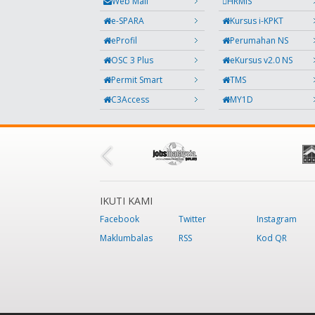
Web Mail
HRMIS
e-SPARA
Kursus i-KPKT
eProfil
Perumahan NS
OSC 3 Plus
eKursus v2.0 NS
Permit Smart
TMS
C3Access
MY1D
IKUTI KAMI
Facebook
Twitter
Instagram
Maklumbalas
RSS
Kod QR