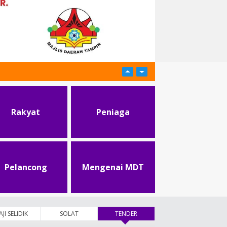
Rakyat
Peniaga
Pelancong
Mengenai MDT
AJI SELIDIK
SOLAT
TENDER
(tab aktif)