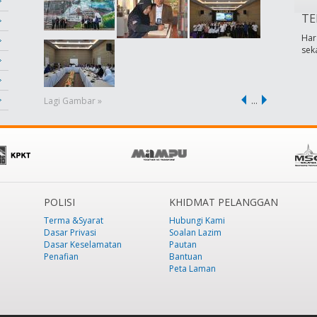
TE
Har
sek
Lagi Gambar »
…
POLISI
KHIDMAT PELANGGAN
Terma &Syarat
Hubungi Kami
Dasar Privasi
Soalan Lazim
Dasar Keselamatan
Pautan
Penafian
Bantuan
Peta Laman