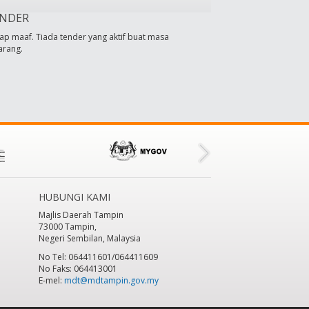
NDER
ap maaf. Tiada tender yang aktif buat masa
arang.
HUBUNGI KAMI
Majlis Daerah Tampin
73000 Tampin,
Negeri Sembilan, Malaysia
No Tel: 064411601/064411609
No Faks: 064413001
E-mel:
mdt@mdtampin.gov.my