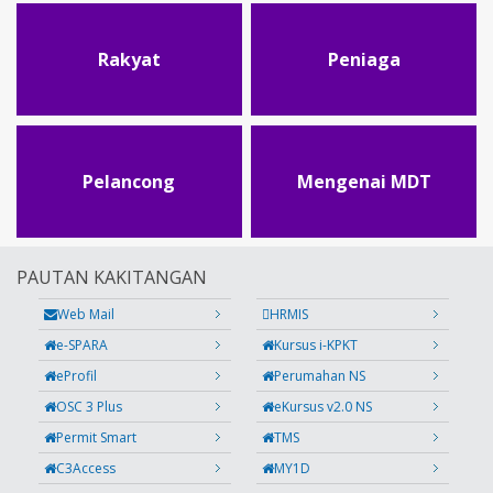
Rakyat
Peniaga
Pelancong
Mengenai MDT
PAUTAN KAKITANGAN
Web Mail
HRMIS
e-SPARA
Kursus i-KPKT
eProfil
Perumahan NS
OSC 3 Plus
eKursus v2.0 NS
Permit Smart
TMS
C3Access
MY1D