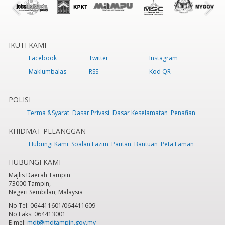
IKUTI KAMI
Facebook
Twitter
Instagram
Maklumbalas
RSS
Kod QR
POLISI
Terma &Syarat
Dasar Privasi
Dasar Keselamatan
Penafian
KHIDMAT PELANGGAN
Hubungi Kami
Soalan Lazim
Pautan
Bantuan
Peta Laman
HUBUNGI KAMI
Majlis Daerah Tampin
73000 Tampin,
Negeri Sembilan, Malaysia
No Tel: 064411601/064411609
No Faks: 064413001
E-mel:
mdt@mdtampin.gov.my