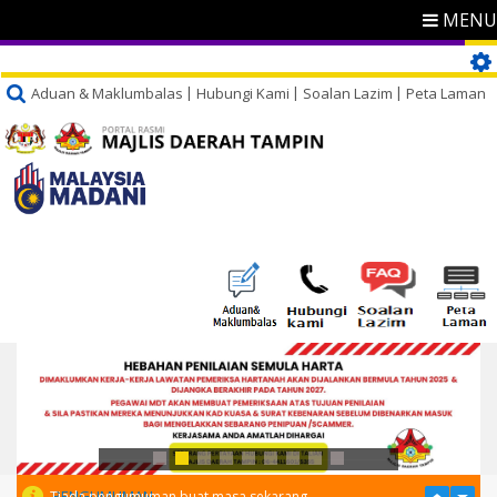
MENU
Aduan & Maklumbalas
Hubungi Kami
Soalan Lazim
Peta Laman
PENGUMUMAN
Tiada pengumuman buat masa sekarang