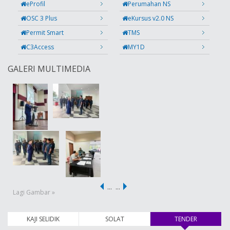
eProfil
Perumahan NS
OSC 3 Plus
eKursus v2.0 NS
Permit Smart
TMS
C3Access
MY1D
GALERI MULTIMEDIA
…
…
Lagi Gambar »
KAJI SELIDIK
SOLAT
TENDER
(tab aktif)