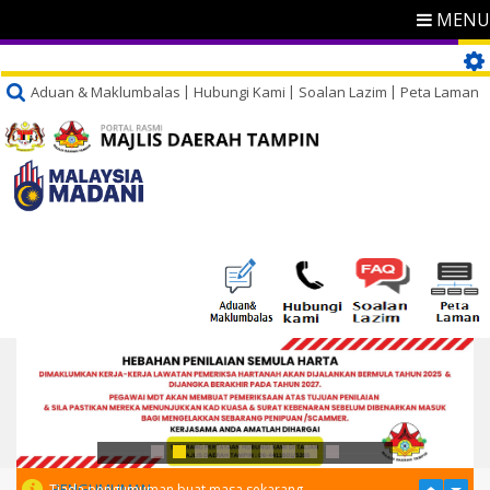
MENU
Aduan & Maklumbalas
Hubungi Kami
Soalan Lazim
Peta Laman
PENGUMUMAN
Tiada pengumuman buat masa sekarang