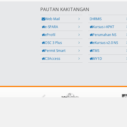
PAUTAN KAKITANGAN
Web Mail
HRMIS
e-SPARA
Kursus i-KPKT
eProfil
Perumahan NS
OSC 3 Plus
eKursus v2.0 NS
Permit Smart
TMS
C3Access
MY1D
IKUTI KAMI
Facebook
Twitter
Instagram