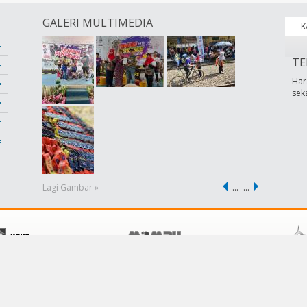
GALERI MULTIMEDIA
K
TE
Har
sek
Lagi Gambar »
…
…
POLISI
KHIDMAT PELANGGAN
Terma &Syarat
Hubungi Kami