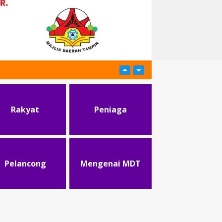
Rakyat
Peniaga
Pelancong
Mengenai MDT