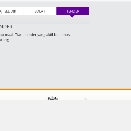
AJI SELIDIK
SOLAT
TENDER
(tab aktif)
NDER
ap maaf. Tiada tender yang aktif buat masa
arang.
HUBUNGI KAMI
Majlis Daerah Tampin