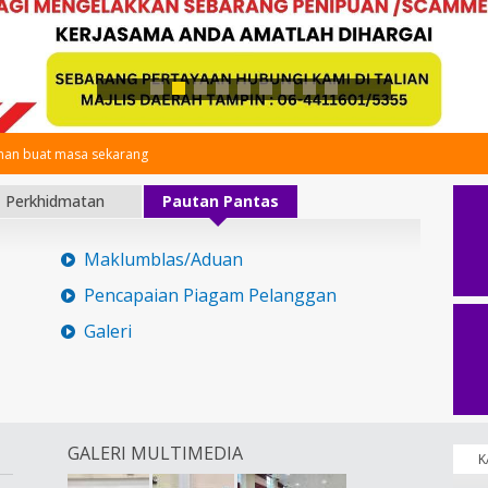
an buat masa sekarang
Perkhidmatan
Pautan Pantas
Maklumblas/Aduan
Pencapaian Piagam Pelanggan
Galeri
GALERI MULTIMEDIA
K