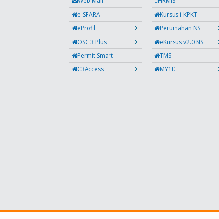
Web Mail
HRMIS
e-SPARA
Kursus i-KPKT
eProfil
Perumahan NS
OSC 3 Plus
eKursus v2.0 NS
Permit Smart
TMS
C3Access
MY1D