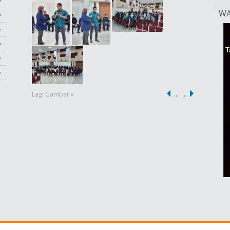
WA
Lagi Gambar »
…
…