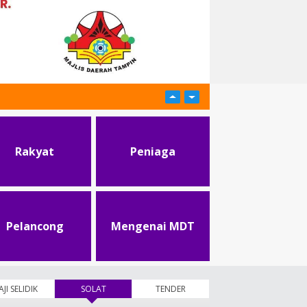
Rakyat
Peniaga
Pelancong
Mengenai MDT
AJI SELIDIK
SOLAT
(tab aktif)
TENDER