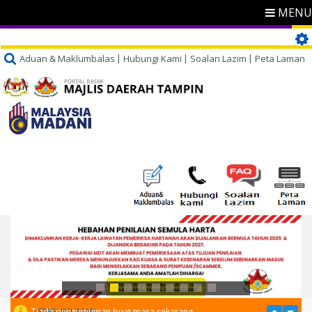
MENU
Aduan & Maklumbalas
Hubungi Kami
Soalan Lazim
Peta Laman
PENGUMUMAN
Tiada pengumuman buat masa sekarang