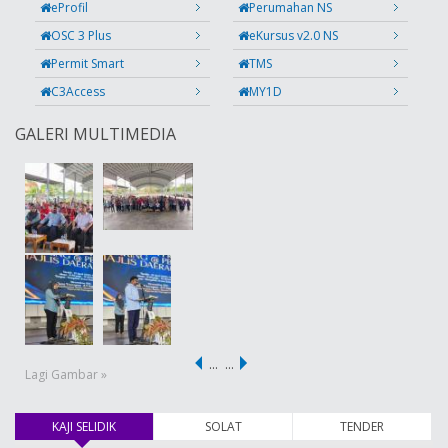
eProfil
Perumahan NS
OSC 3 Plus
eKursus v2.0 NS
Permit Smart
TMS
C3Access
MY1D
GALERI MULTIMEDIA
…
…
Lagi Gambar »
KAJI SELIDIK
(tab aktif)
SOLAT
TENDER