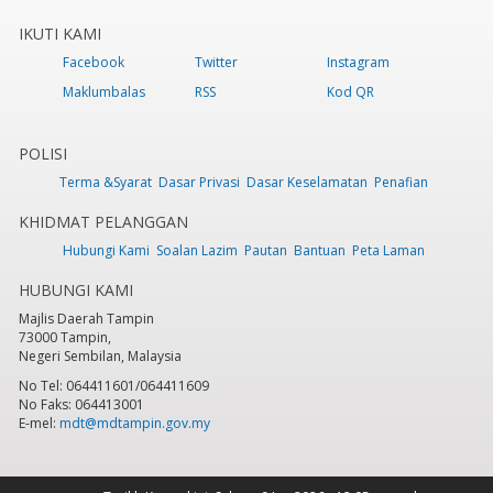
IKUTI KAMI
Facebook
Twitter
Instagram
Maklumbalas
RSS
Kod QR
POLISI
Terma &Syarat
Dasar Privasi
Dasar Keselamatan
Penafian
KHIDMAT PELANGGAN
Hubungi Kami
Soalan Lazim
Pautan
Bantuan
Peta Laman
HUBUNGI KAMI
Majlis Daerah Tampin
73000 Tampin,
Negeri Sembilan, Malaysia
No Tel: 064411601/064411609
No Faks: 064413001
E-mel:
mdt@mdtampin.gov.my