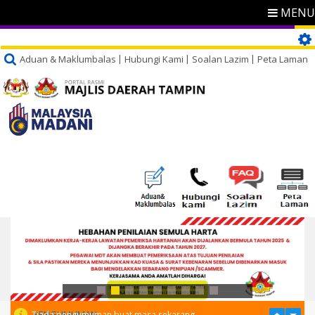
MENU
Aduan & Maklumbalas
Hubungi Kami
Soalan Lazim
Peta Laman
PENGUMUMAN
Tiada pengumuman buat masa sekarang