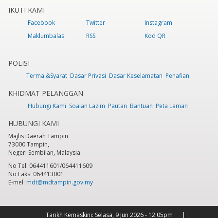
IKUTI KAMI
Facebook
Twitter
Instagram
Maklumbalas
RSS
Kod QR
POLISI
Terma &Syarat
Dasar Privasi
Dasar Keselamatan
Penafian
KHIDMAT PELANGGAN
Hubungi Kami
Soalan Lazim
Pautan
Bantuan
Peta Laman
HUBUNGI KAMI
Majlis Daerah Tampin
73000 Tampin,
Negeri Sembilan, Malaysia
No Tel: 064411601/064411609
No Faks: 064413001
E-mel:
mdt@mdtampin.gov.my
Tarikh Kemaskini:
Selasa, 9 Jun 2026 - 12:05pm