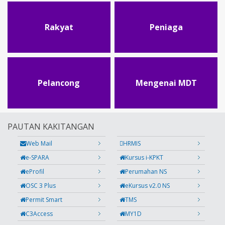
Rakyat
Peniaga
Pelancong
Mengenai MDT
PAUTAN KAKITANGAN
Web Mail
HRMIS
e-SPARA
Kursus i-KPKT
eProfil
Perumahan NS
OSC 3 Plus
eKursus v2.0 NS
Permit Smart
TMS
C3Access
MY1D