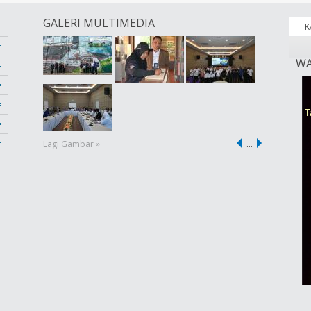
GALERI MULTIMEDIA
K
WA
Lagi Gambar »
…