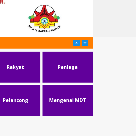
Rakyat
Peniaga
Pelancong
Mengenai MDT