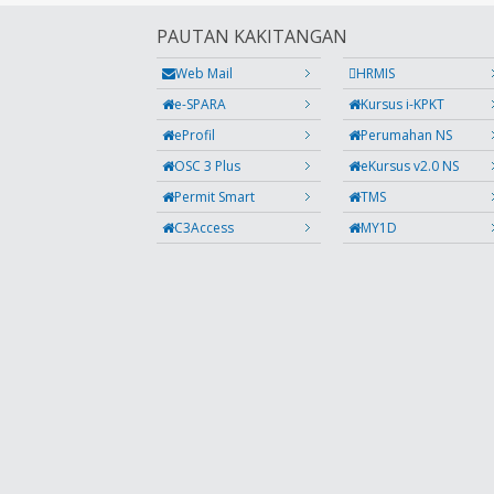
PAUTAN KAKITANGAN
Web Mail
HRMIS
e-SPARA
Kursus i-KPKT
eProfil
Perumahan NS
OSC 3 Plus
eKursus v2.0 NS
Permit Smart
TMS
C3Access
MY1D