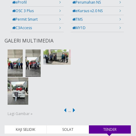
eProfil
Perumahan NS
OSC 3 Plus
eKursus v2.0 NS
Permit Smart
TMS
C3Access
MY1D
GALERI MULTIMEDIA
…
Lagi Gambar »
KAJI SELIDIK
SOLAT
TENDER
(tab aktif)