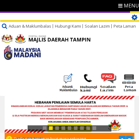
MENU
Aduan & Maklumbalas
Hubungi Kami
Soalan Lazim
Peta Laman
PENGUMUMAN
Tiada pengumuman buat masa sekarang