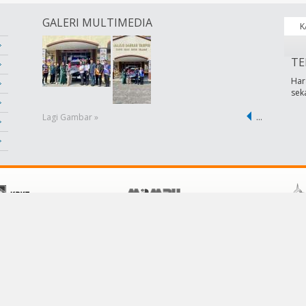
GALERI MULTIMEDIA
K
TE
Har
sek
Lagi Gambar »
…
POLISI
KHIDMAT PELANGGAN
Terma &Syarat
Hubungi Kami
Dasar Privasi
Soalan Lazim
Dasar Keselamatan
Pautan
Penafian
Bantuan
Peta Laman