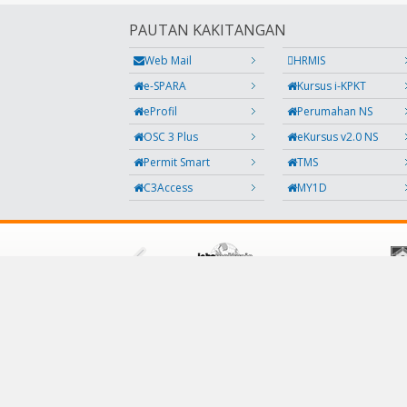
PAUTAN KAKITANGAN
Web Mail
HRMIS
e-SPARA
Kursus i-KPKT
eProfil
Perumahan NS
OSC 3 Plus
eKursus v2.0 NS
Permit Smart
TMS
C3Access
MY1D
IKUTI KAMI
Facebook
Twitter
Instagram
Maklumbalas
RSS
Kod QR