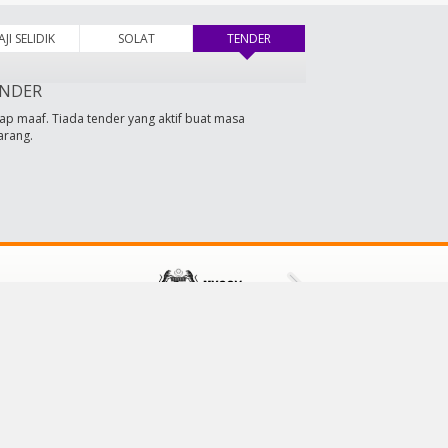
AJI SELIDIK
SOLAT
TENDER
(tab aktif)
NDER
ap maaf. Tiada tender yang aktif buat masa
arang.
HUBUNGI KAMI
Majlis Daerah Tampin
73000 Tampin,
Negeri Sembilan, Malaysia
No Tel: 064411601/064411609