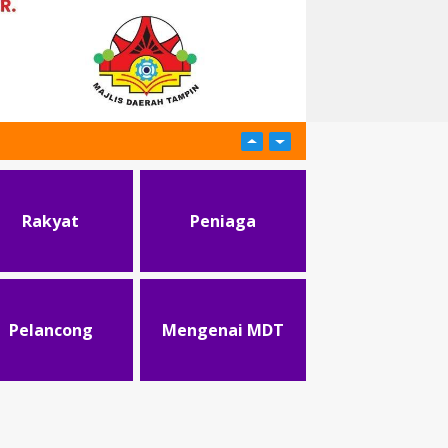
Rakyat
Peniaga
Pelancong
Mengenai MDT