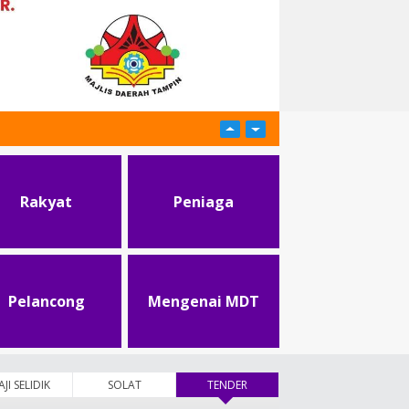
Rakyat
Peniaga
Pelancong
Mengenai MDT
AJI SELIDIK
SOLAT
TENDER
(tab aktif)