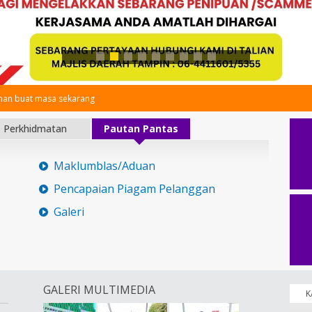
an buat masa sekarang
Perkhidmatan
Pautan Pantas
Maklumblas/Aduan
Pencapaian Piagam Pelanggan
Galeri
GALERI MULTIMEDIA
K