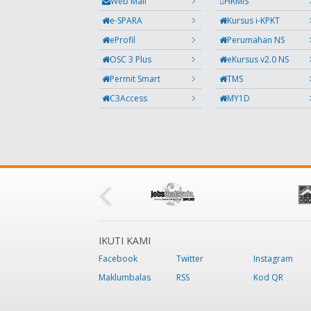
Web Mail
HRMIS
e-SPARA
Kursus i-KPKT
eProfil
Perumahan NS
OSC 3 Plus
eKursus v2.0 NS
Permit Smart
TMS
C3Access
MY1D
IKUTI KAMI
Facebook
Twitter
Instagram
Maklumbalas
RSS
Kod QR