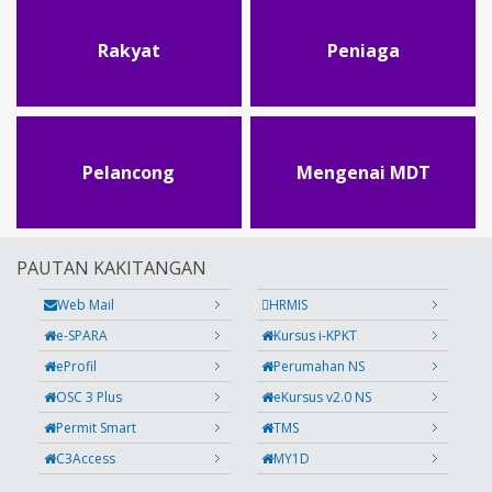
Rakyat
Peniaga
Pelancong
Mengenai MDT
PAUTAN KAKITANGAN
Web Mail
HRMIS
e-SPARA
Kursus i-KPKT
eProfil
Perumahan NS
OSC 3 Plus
eKursus v2.0 NS
Permit Smart
TMS
C3Access
MY1D