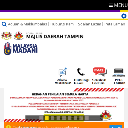
MENU
Aduan & Maklumbalas
Hubungi Kami
Soalan Lazim
Peta Laman
PENGUMUMAN
Tiada pengumuman buat masa sekarang