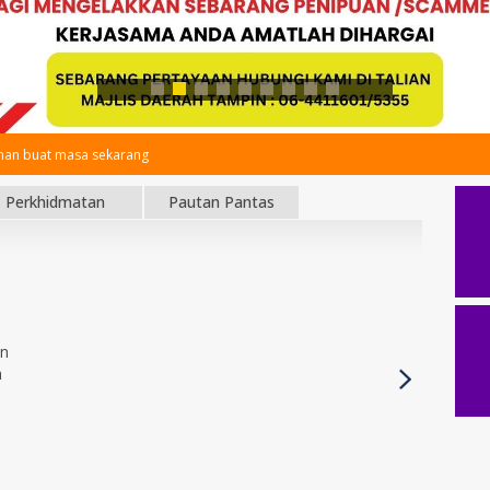
an buat masa sekarang
Perkhidmatan
Pautan Pantas
an
h