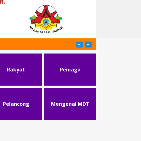
Rakyat
Peniaga
Pelancong
Mengenai MDT