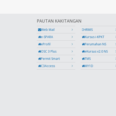
PAUTAN KAKITANGAN
Web Mail
HRMIS
e-SPARA
Kursus i-KPKT
eProfil
Perumahan NS
OSC 3 Plus
eKursus v2.0 NS
Permit Smart
TMS
C3Access
MY1D