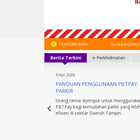
PENGUMUMAN
Tiada pengumum
Berita Terkini
e-Perkhidmatan
9 Apr 2026
PANDUAN PENGGUNAAN PBTPAY
PARKIR
Orang ramai dijemput untuk menggunak
PBTPay bagi kemudahan parkir yang lebi
efisien di sekitar Daerah Tampin.