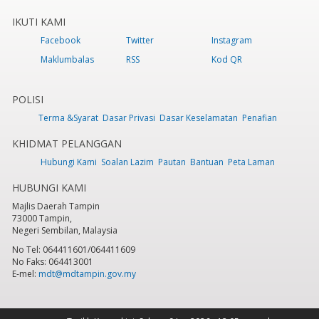
IKUTI KAMI
Facebook
Twitter
Instagram
Maklumbalas
RSS
Kod QR
POLISI
Terma &Syarat
Dasar Privasi
Dasar Keselamatan
Penafian
KHIDMAT PELANGGAN
Hubungi Kami
Soalan Lazim
Pautan
Bantuan
Peta Laman
HUBUNGI KAMI
Majlis Daerah Tampin
73000 Tampin,
Negeri Sembilan, Malaysia
No Tel: 064411601/064411609
No Faks: 064413001
E-mel:
mdt@mdtampin.gov.my