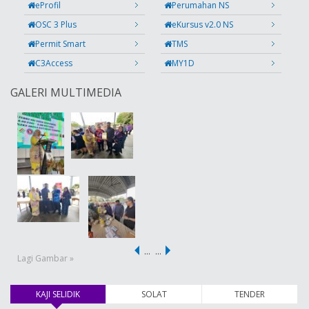
eProfil
Perumahan NS
OSC 3 Plus
eKursus v2.0 NS
Permit Smart
TMS
C3Access
MY1D
GALERI MULTIMEDIA
…
…
Lagi Gambar »
KAJI SELIDIK
(tab aktif)
SOLAT
TENDER