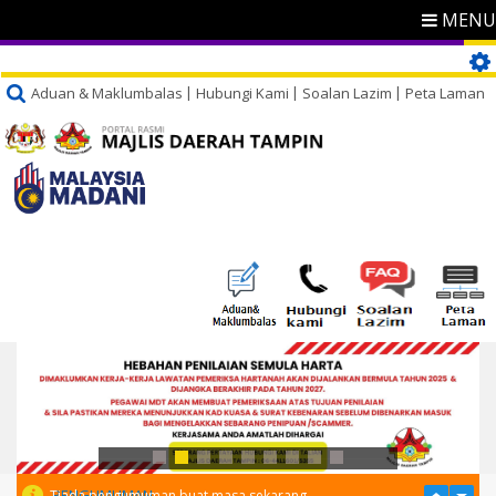
MENU
Aduan & Maklumbalas
Hubungi Kami
Soalan Lazim
Peta Laman
PENGUMUMAN
Tiada pengumuman buat masa sekarang