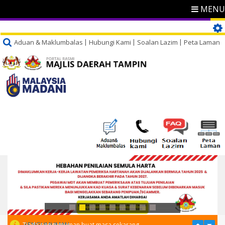
MENU
Aduan & Maklumbalas
Hubungi Kami
Soalan Lazim
Peta Laman
PENGUMUMAN
Tiada pengumuman buat masa sekarang