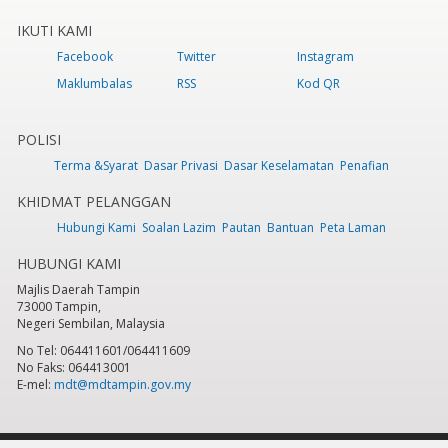
IKUTI KAMI
Facebook
Twitter
Instagram
Maklumbalas
RSS
Kod QR
POLISI
Terma &Syarat
Dasar Privasi
Dasar Keselamatan
Penafian
KHIDMAT PELANGGAN
Hubungi Kami
Soalan Lazim
Pautan
Bantuan
Peta Laman
HUBUNGI KAMI
Majlis Daerah Tampin
73000 Tampin,
Negeri Sembilan, Malaysia
No Tel: 064411601/064411609
No Faks: 064413001
E-mel:
mdt@mdtampin.gov.my