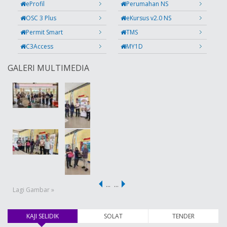
eProfil
Perumahan NS
OSC 3 Plus
eKursus v2.0 NS
Permit Smart
TMS
C3Access
MY1D
GALERI MULTIMEDIA
…
…
Lagi Gambar »
KAJI SELIDIK
(tab aktif)
SOLAT
TENDER