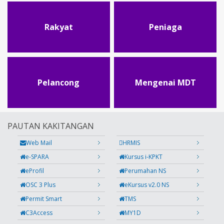
Rakyat
Peniaga
Pelancong
Mengenai MDT
PAUTAN KAKITANGAN
Web Mail
HRMIS
e-SPARA
Kursus i-KPKT
eProfil
Perumahan NS
OSC 3 Plus
eKursus v2.0 NS
Permit Smart
TMS
C3Access
MY1D