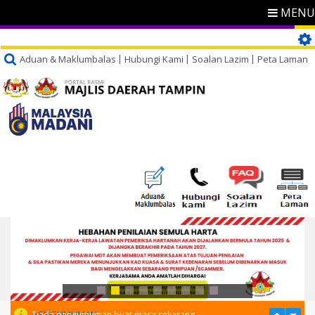
MENU
Aduan & Maklumbalas
Hubungi Kami
Soalan Lazim
Peta Laman
PENGUMUMAN
Tiada pengumuman buat masa sekarang