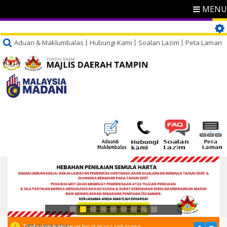
MENU
Aduan & Maklumbalas
Hubungi Kami
Soalan Lazim
Peta Laman
PENGUMUMAN
Tiada pengumuman buat masa sekarang