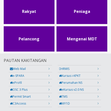
Rakyat
Peniaga
Pelancong
Mengenai MDT
PAUTAN KAKITANGAN
Web Mail
HRMIS
e-SPARA
Kursus i-KPKT
eProfil
Perumahan NS
OSC 3 Plus
eKursus v2.0 NS
Permit Smart
TMS
C3Access
MY1D