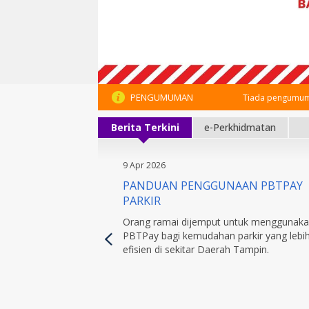
PENGUMUMAN
Tiada pengumum
Berita Terkini
e-Perkhidmatan
9 Apr 2026
PANDUAN PENGGUNAAN PBTPAY
PARKIR
Orang ramai dijemput untuk menggunak
PBTPay bagi kemudahan parkir yang lebi
efisien di sekitar Daerah Tampin.