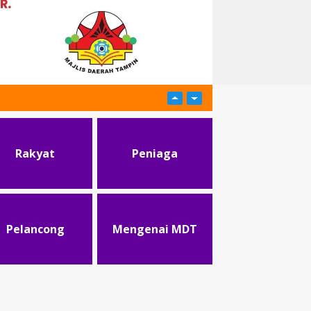
Rakyat
Peniaga
Pelancong
Mengenai MDT