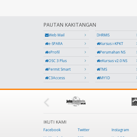
PAUTAN KAKITANGAN
Web Mail
HRMIS
e-SPARA
Kursus i-KPKT
eProfil
Perumahan NS
OSC 3 Plus
eKursus v2.0 NS
Permit Smart
TMS
C3Access
MY1D
IKUTI KAMI
Facebook
Twitter
Instagram