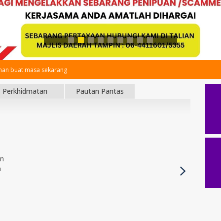
an buat masa sekarang
Perkhidmatan
Pautan Pantas
an
h