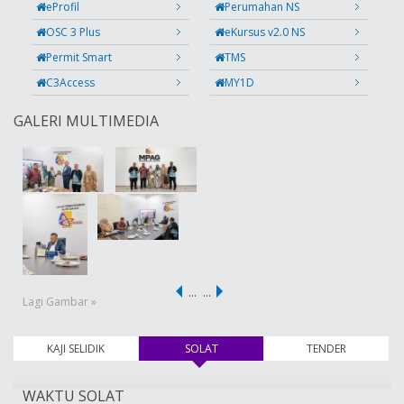
eProfil
Perumahan NS
OSC 3 Plus
eKursus v2.0 NS
Permit Smart
TMS
C3Access
MY1D
GALERI MULTIMEDIA
…
…
Lagi Gambar »
KAJI SELIDIK
SOLAT
(tab aktif)
TENDER
WAKTU SOLAT