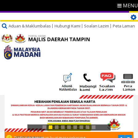
MENU
Aduan & Maklumbalas
Hubungi Kami
Soalan Lazim
Peta Laman
PENGUMUMAN
Tiada pengumuman buat masa sekarang