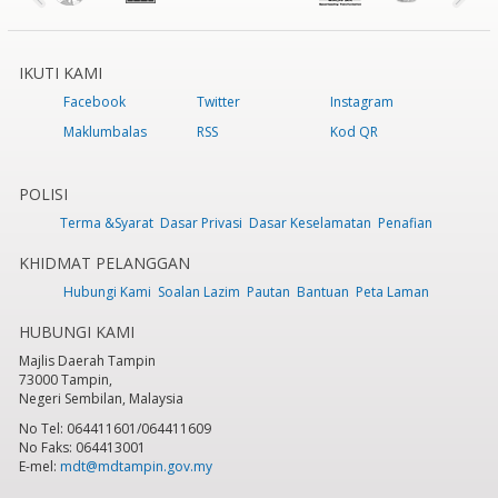
IKUTI KAMI
Facebook
Twitter
Instagram
Maklumbalas
RSS
Kod QR
POLISI
Terma &Syarat
Dasar Privasi
Dasar Keselamatan
Penafian
KHIDMAT PELANGGAN
Hubungi Kami
Soalan Lazim
Pautan
Bantuan
Peta Laman
HUBUNGI KAMI
Majlis Daerah Tampin
73000 Tampin,
Negeri Sembilan, Malaysia
No Tel: 064411601/064411609
No Faks: 064413001
E-mel:
mdt@mdtampin.gov.my