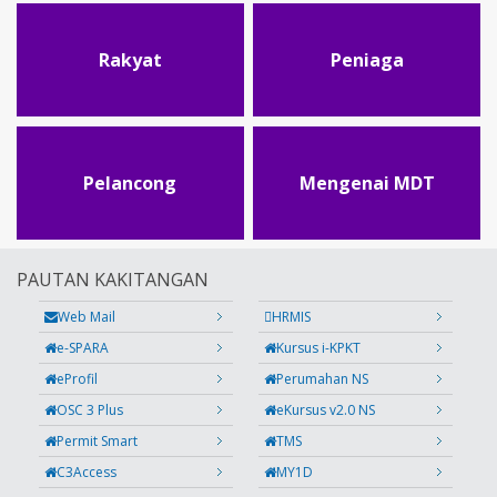
Rakyat
Peniaga
Pelancong
Mengenai MDT
PAUTAN KAKITANGAN
Web Mail
HRMIS
e-SPARA
Kursus i-KPKT
eProfil
Perumahan NS
OSC 3 Plus
eKursus v2.0 NS
Permit Smart
TMS
C3Access
MY1D