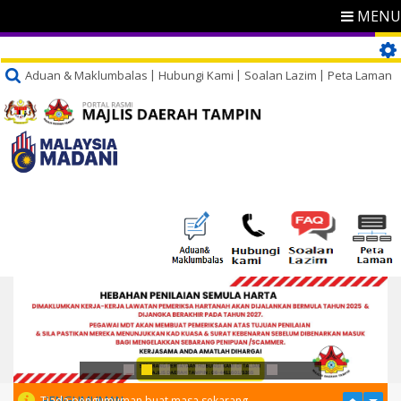
MENU
Aduan & Maklumbalas
Hubungi Kami
Soalan Lazim
Peta Laman
PENGUMUMAN
Tiada pengumuman buat masa sekarang