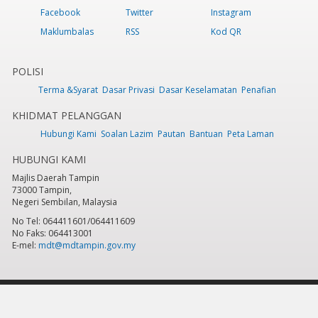
Facebook
Twitter
Instagram
Maklumbalas
RSS
Kod QR
POLISI
Terma &Syarat
Dasar Privasi
Dasar Keselamatan
Penafian
KHIDMAT PELANGGAN
Hubungi Kami
Soalan Lazim
Pautan
Bantuan
Peta Laman
HUBUNGI KAMI
Majlis Daerah Tampin
73000 Tampin,
Negeri Sembilan, Malaysia
No Tel: 064411601/064411609
No Faks: 064413001
E-mel:
mdt@mdtampin.gov.my
Tarikh Kemaskini:
Selasa, 9 Jun 2026 - 12:05pm
Jumlah Pelawat Keseluruhan:
884,331
Hakcipta Terpelihara 2023 © Majlis Daerah Tampin