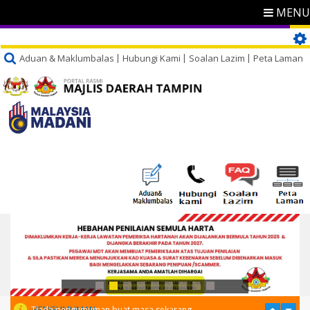
MENU
Aduan & Maklumbalas
Hubungi Kami
Soalan Lazim
Peta Laman
PENGUMUMAN
Tiada pengumuman buat masa sekarang