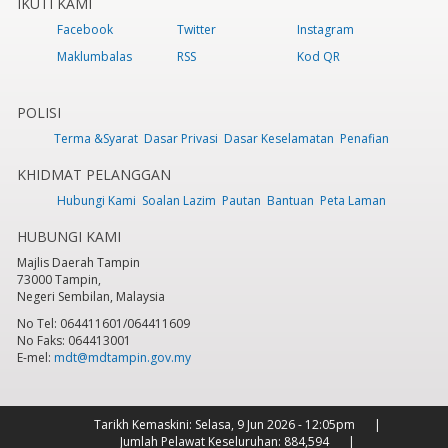
IKUTI KAMI
Facebook
Twitter
Instagram
Maklumbalas
RSS
Kod QR
POLISI
Terma &Syarat
Dasar Privasi
Dasar Keselamatan
Penafian
KHIDMAT PELANGGAN
Hubungi Kami
Soalan Lazim
Pautan
Bantuan
Peta Laman
HUBUNGI KAMI
Majlis Daerah Tampin
73000 Tampin,
Negeri Sembilan, Malaysia
No Tel: 064411601/064411609
No Faks: 064413001
E-mel:
mdt@mdtampin.gov.my
Tarikh Kemaskini:
Selasa, 9 Jun 2026 - 12:05pm
Jumlah Pelawat Keseluruhan:
884,594