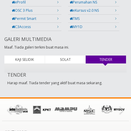
eProfil
Perumahan NS
OSC 3 Plus
eKursus v2.0 NS
Permit Smart
TMS
C3Access
MY1D
GALERI MULTIMEDIA
Maaf. Tiada galeri terkini buat masa ini.
KAJI SELIDIK
SOLAT
TENDER
(tab aktif)
TENDER
Harap maaf. Tiada tender yang aktif buat masa sekarang.