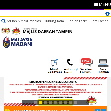
MENU
Aduan & Maklumbalas
Hubungi Kami
Soalan Lazim
Peta Laman
PENGUMUMAN
Tiada pengumuman buat masa sekarang