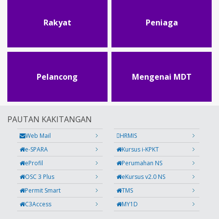
Rakyat
Peniaga
Pelancong
Mengenai MDT
PAUTAN KAKITANGAN
Web Mail
HRMIS
e-SPARA
Kursus i-KPKT
eProfil
Perumahan NS
OSC 3 Plus
eKursus v2.0 NS
Permit Smart
TMS
C3Access
MY1D