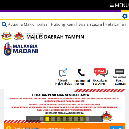
MENU
Aduan & Maklumbalas
Hubungi Kami
Soalan Lazim
Peta Laman
PENGUMUMAN
Tiada pengumuman buat masa sekarang