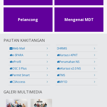
Pelancong
Mengenai MDT
PAUTAN KAKITANGAN
Web Mail
HRMIS
e-SPARA
Kursus i-KPKT
eProfil
Perumahan NS
OSC 3 Plus
eKursus v2.0 NS
Permit Smart
TMS
C3Access
MY1D
GALERI MULTIMEDIA