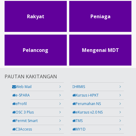
Rakyat
Peniaga
Pelancong
Mengenai MDT
PAUTAN KAKITANGAN
Web Mail
HRMIS
e-SPARA
Kursus i-KPKT
eProfil
Perumahan NS
OSC 3 Plus
eKursus v2.0 NS
Permit Smart
TMS
C3Access
MY1D