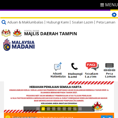
MENU
Aduan & Maklumbalas
Hubungi Kami
Soalan Lazim
Peta Laman
PENGUMUMAN
Tiada pengumuman buat masa sekarang