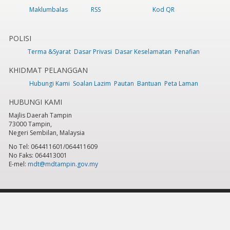
Maklumbalas
RSS
Kod QR
POLISI
Terma &Syarat
Dasar Privasi
Dasar Keselamatan
Penafian
KHIDMAT PELANGGAN
Hubungi Kami
Soalan Lazim
Pautan
Bantuan
Peta Laman
HUBUNGI KAMI
Majlis Daerah Tampin
73000 Tampin,
Negeri Sembilan, Malaysia
No Tel: 064411601/064411609
No Faks: 064413001
E-mel:
mdt@mdtampin.gov.my
Tarikh Kemaskini:
Selasa, 9 Jun 2026 - 12:05pm
Jumlah Pelawat Keseluruhan:
884,235
Hakcipta Terpelihara 2023 © Majlis Daerah Tampin
Sesuai dipapar menggunakan IE versi 9 & ke atas, Mozilla Firefox versi 6.0 ke