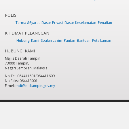
POLISI
Terma &Syarat
Dasar Privasi
Dasar Keselamatan
Penafian
KHIDMAT PELANGGAN
Hubungi Kami
Soalan Lazim
Pautan
Bantuan
Peta Laman
HUBUNGI KAMI
Majlis Daerah Tampin
73000 Tampin,
Negeri Sembilan, Malaysia
No Tel: 064411601/064411609
No Faks: 064413001
E-mel:
mdt@mdtampin.gov.my
Tarikh Kemaskini:
Selasa, 9 Jun 2026 - 12:05pm
Jumlah Pelawat Keseluruhan:
884,054
Hakcipta Terpelihara 2023 © Majlis Daerah Tampin
Sesuai dipapar menggunakan IE versi 9 & ke atas, Mozilla Firefox versi 6.0 ke
atas dan Google Chrome 13.0 ke atas dengan resolusi 1024 x 768