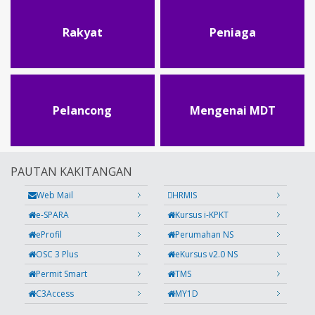
Rakyat
Peniaga
Pelancong
Mengenai MDT
PAUTAN KAKITANGAN
Web Mail
HRMIS
e-SPARA
Kursus i-KPKT
eProfil
Perumahan NS
OSC 3 Plus
eKursus v2.0 NS
Permit Smart
TMS
C3Access
MY1D