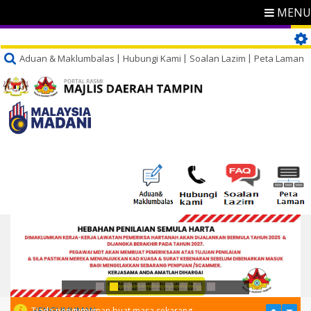
MENU
Aduan & Maklumbalas
Hubungi Kami
Soalan Lazim
Peta Laman
PENGUMUMAN
Tiada pengumuman buat masa sekarang