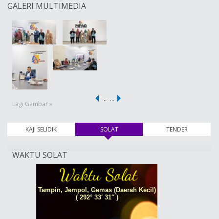
GALERI MULTIMEDIA
…
…
Lagi Gambar »
KAJI SELIDIK
SOLAT
(tab aktif)
TENDER
WAKTU SOLAT