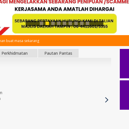
an buat masa sekarang
Perkhidmatan
Pautan Pantas
an
h