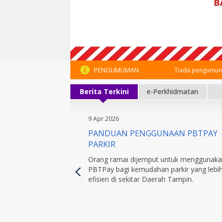
PENGUMUMAN
Tiada pengumum
Berita Terkini
e-Perkhidmatan
9 Apr 2026
PANDUAN PENGGUNAAN PBTPAY
PARKIR
Orang ramai dijemput untuk menggunak
PBTPay bagi kemudahan parkir yang lebi
efisien di sekitar Daerah Tampin.