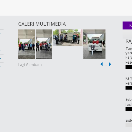
GALERI MULTIMEDIA
K
KA
Tam
yan
Per
kes
Lagi Gambar »
…
Kem
ker
Seb
fas
Sis