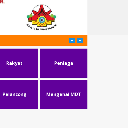
Rakyat
Peniaga
Pelancong
Mengenai MDT