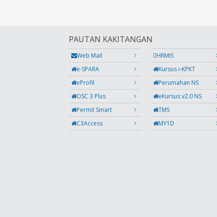
PAUTAN KAKITANGAN
Web Mail
HRMIS
e-SPARA
Kursus i-KPKT
eProfil
Perumahan NS
OSC 3 Plus
eKursus v2.0 NS
Permit Smart
TMS
C3Access
MY1D