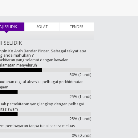
AJI SELIDIK
(tab aktif)
SOLAT
TENDER
JI SELIDIK
pin Ke Arah Bandar Pintar. Sebagai rakyat apa
g anda mahukan ?
sekitaran yang selamat dengan kawalan
elamatan menyeluruh
50% (2 undi)
udahan digital akses ke pelbagai perkhidmatan
ajaan
25% (1 undi)
uah persekitaran yang lengkap dengan pelbagai
ilitas awam
25% (1 undi)
tem pembayaran tanpa tunai secara meluas
0% (0 undi)