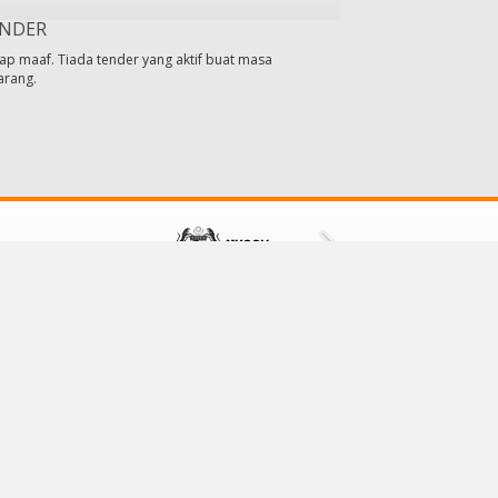
NDER
ap maaf. Tiada tender yang aktif buat masa
arang.
HUBUNGI KAMI
Majlis Daerah Tampin
73000 Tampin,
Negeri Sembilan, Malaysia
No Tel: 064411601/064411609
No Faks: 064413001
E-mel:
mdt@mdtampin.gov.my