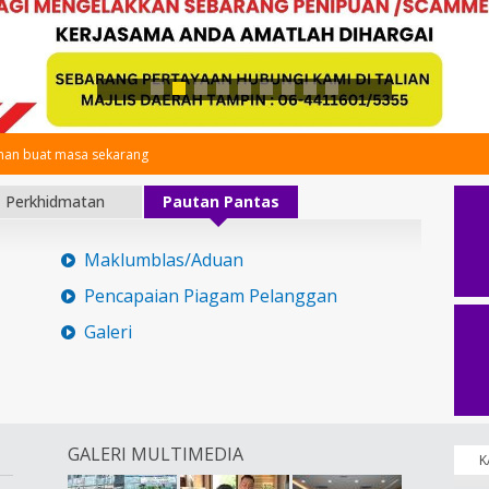
an buat masa sekarang
Perkhidmatan
Pautan Pantas
Maklumblas/Aduan
Pencapaian Piagam Pelanggan
Galeri
GALERI MULTIMEDIA
K