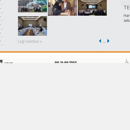
TE
Har
sek
Lagi Gambar »
…
POLISI
KHIDMAT PELANGGAN
Terma &Syarat
Hubungi Kami
Dasar Privasi
Soalan Lazim
Dasar Keselamatan
Pautan
Penafian
Bantuan
Peta Laman