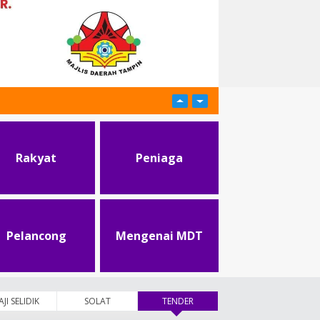
Rakyat
Peniaga
Pelancong
Mengenai MDT
AJI SELIDIK
SOLAT
TENDER
(tab aktif)