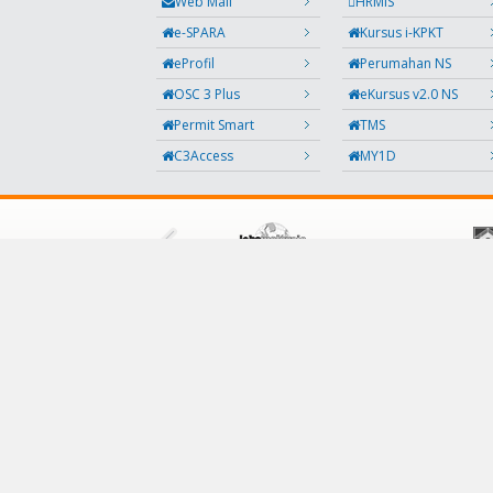
Web Mail
HRMIS
e-SPARA
Kursus i-KPKT
eProfil
Perumahan NS
OSC 3 Plus
eKursus v2.0 NS
Permit Smart
TMS
C3Access
MY1D
IKUTI KAMI
Facebook
Twitter
Instagram
Maklumbalas
RSS
Kod QR