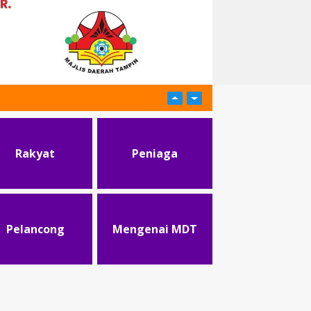
Rakyat
Peniaga
Pelancong
Mengenai MDT