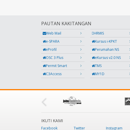
PAUTAN KAKITANGAN
Web Mail
HRMIS
e-SPARA
Kursus i-KPKT
eProfil
Perumahan NS
OSC 3 Plus
eKursus v2.0 NS
Permit Smart
TMS
C3Access
MY1D
IKUTI KAMI
Facebook
Twitter
Instagram