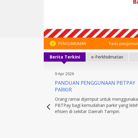
PENGUMUMAN
Tiada pengumum
Berita Terkini
e-Perkhidmatan
9 Apr 2026
PANDUAN PENGGUNAAN PBTPAY
PARKIR
Orang ramai dijemput untuk menggunak
PBTPay bagi kemudahan parkir yang lebi
efisien di sekitar Daerah Tampin.