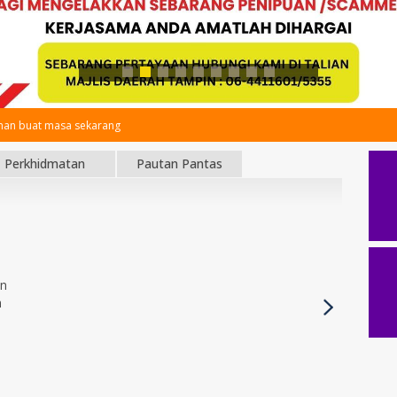
an buat masa sekarang
Perkhidmatan
Pautan Pantas
an
h