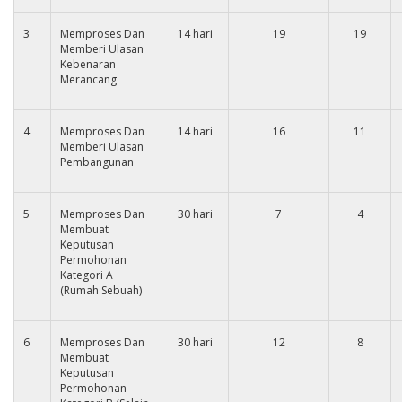
3
Memproses Dan
14 hari
19
19
Memberi Ulasan
Kebenaran
Merancang
4
Memproses Dan
14 hari
16
11
Memberi Ulasan
Pembangunan
5
Memproses Dan
30 hari
7
4
Membuat
Keputusan
Permohonan
Kategori A
(Rumah Sebuah)
6
Memproses Dan
30 hari
12
8
Membuat
Keputusan
Permohonan