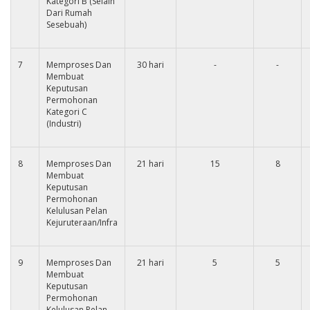
Kategori B (Selain
Dari Rumah
Sesebuah)
7
Memproses Dan
30 hari
-
-
Membuat
Keputusan
Permohonan
Kategori C
(Industri)
8
Memproses Dan
21 hari
15
8
Membuat
Keputusan
Permohonan
Kelulusan Pelan
Kejuruteraan/Infra
9
Memproses Dan
21 hari
5
5
Membuat
Keputusan
Permohonan
Kelulusan Pelan