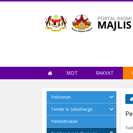
MDT
RAKYAT
Pelesenan
An
Tender & Sebutharga
Pe
Perkhidmatan
Tiad