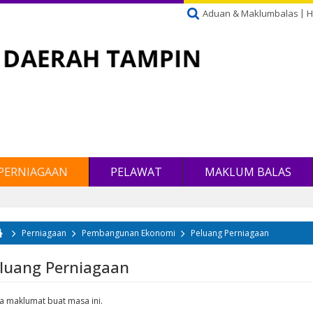
Aduan & Maklumbalas
H
PERNIAGAAN
PELAWAT
MAKLUM BALAS
Perniagaan
Pembangunan Ekonomi
Peluang Perniagaan
da di sini
luang Perniagaan
a maklumat buat masa ini.