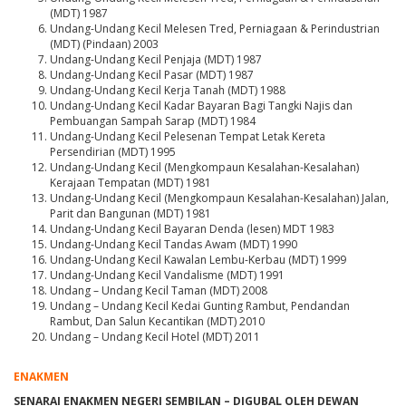
(MDT) 1987
Undang-Undang Kecil Melesen Tred, Perniagaan & Perindustrian
(MDT) (Pindaan) 2003
Undang-Undang Kecil Penjaja (MDT) 1987
Undang-Undang Kecil Pasar (MDT) 1987
Undang-Undang Kecil Kerja Tanah (MDT) 1988
Undang-Undang Kecil Kadar Bayaran Bagi Tangki Najis dan
Pembuangan Sampah Sarap (MDT) 1984
Undang-Undang Kecil Pelesenan Tempat Letak Kereta
Persendirian (MDT) 1995
Undang-Undang Kecil (Mengkompaun Kesalahan-Kesalahan)
Kerajaan Tempatan (MDT) 1981
Undang-Undang Kecil (Mengkompaun Kesalahan-Kesalahan) Jalan,
Parit dan Bangunan (MDT) 1981
Undang-Undang Kecil Bayaran Denda (lesen) MDT 1983
Undang-Undang Kecil Tandas Awam (MDT) 1990
Undang-Undang Kecil Kawalan Lembu-Kerbau (MDT) 1999
Undang-Undang Kecil Vandalisme (MDT) 1991
Undang – Undang Kecil Taman (MDT) 2008
Undang – Undang Kecil Kedai Gunting Rambut, Pendandan
Rambut, Dan Salun Kecantikan (MDT) 2010
Undang – Undang Kecil Hotel (MDT) 2011
ENAKMEN
SENARAI ENAKMEN NEGERI SEMBILAN – DIGUBAL OLEH DEWAN