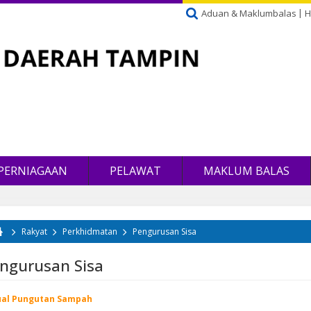
Aduan & Maklumbalas
H
PERNIAGAAN
PELAWAT
MAKLUM BALAS
Rakyat
Perkhidmatan
Pengurusan Sisa
da di sini
ngurusan Sisa
ual Pungutan Sampah