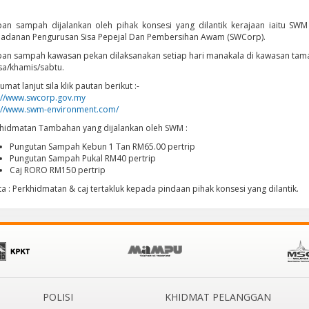
pan sampah dijalankan oleh pihak konsesi yang dilantik kerajaan iaitu SW
adanan Pengurusan Sisa Pepejal Dan Pembersihan Awam (SWCorp).
pan sampah kawasan pekan dilaksanakan setiap hari manakala di kawasan tam
sa/khamis/sabtu.
umat lanjut sila klik pautan berikut :-
://www.swcorp.gov.my
://www.swm-environment.com/
hidmatan Tambahan yang dijalankan oleh SWM :
Pungutan Sampah Kebun 1 Tan RM65.00 pertrip
Pungutan Sampah Pukal RM40 pertrip
Caj RORO RM150 pertrip
a : Perkhidmatan & caj tertakluk kepada pindaan pihak konsesi yang dilantik.
POLISI
KHIDMAT PELANGGAN