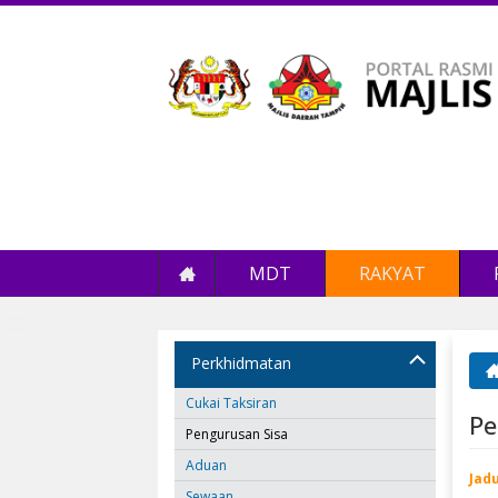
MDT
RAKYAT
Perkhidmatan
An
Cukai Taksiran
Pe
Pengurusan Sisa
Aduan
Jad
Sewaan