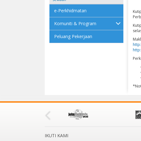
e-Perkhidmatan
Kuti
Perb
Komuniti & Program
Kuti
sela
Peluang Pekerjaan
Makl
http
http
Perk
*Not
IKUTI KAMI