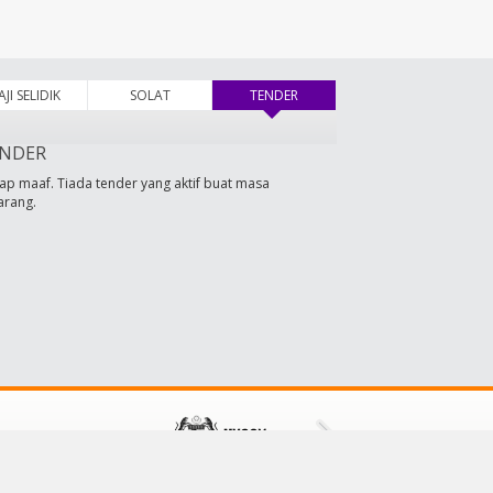
AJI SELIDIK
SOLAT
TENDER
(tab aktif)
NDER
ap maaf. Tiada tender yang aktif buat masa
arang.