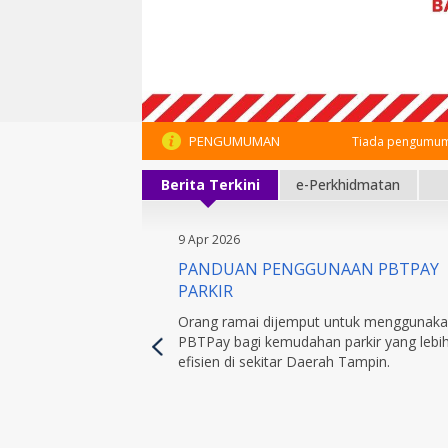
PENGUMUMAN
Tiada pengumum
Berita Terkini
e-Perkhidmatan
9 Apr 2026
PANDUAN PENGGUNAAN PBTPAY
PARKIR
Orang ramai dijemput untuk menggunak
PBTPay bagi kemudahan parkir yang lebi
efisien di sekitar Daerah Tampin.