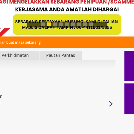
an buat masa sekarang
Perkhidmatan
Pautan Pantas
an
h