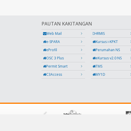
PAUTAN KAKITANGAN
Web Mail
HRMIS
e-SPARA
Kursus i-KPKT
eProfil
Perumahan NS
OSC 3 Plus
eKursus v2.0 NS
Permit Smart
TMS
C3Access
MY1D