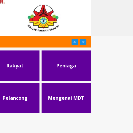
Rakyat
Peniaga
Pelancong
Mengenai MDT