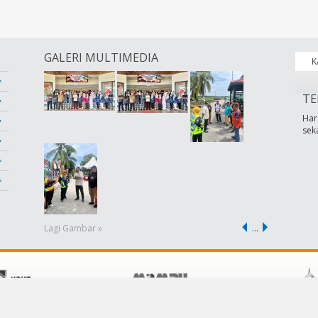
GALERI MULTIMEDIA
K
TE
Har
sek
Lagi Gambar »
…