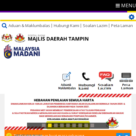
MENU
Aduan & Maklumbalas
Hubungi Kami
Soalan Lazim
Peta Laman
PENGUMUMAN
Tiada pengumuman buat masa sekarang