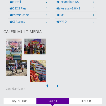
eProfil
Perumahan NS
OSC 3 Plus
eKursus v2.0 NS
Permit Smart
TMS
C3Access
MY1D
GALERI MULTIMEDIA
…
…
Lagi Gambar »
KAJI SELIDIK
SOLAT
(tab aktif)
TENDER