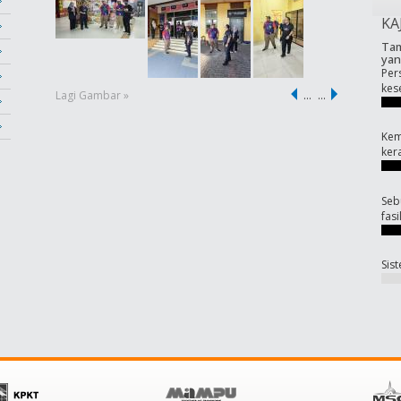
KA
Tam
yan
Per
kes
Lagi Gambar »
…
…
Kem
ker
Seb
fas
Sis