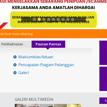
an buat masa sekarang
Perkhidmatan
Pautan Pantas
Maklumblas/Aduan
Pencapaian Piagam Pelanggan
Galeri
GALERI MULTIMEDIA
K