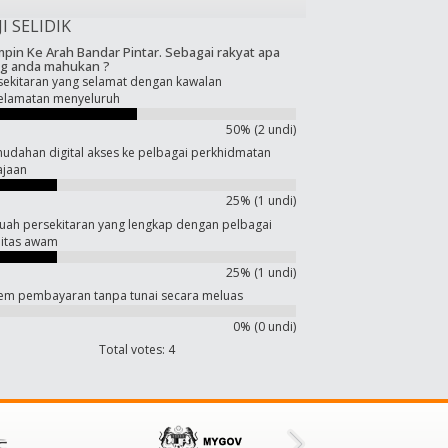
JI SELIDIK
pin Ke Arah Bandar Pintar. Sebagai rakyat apa
g anda mahukan ?
sekitaran yang selamat dengan kawalan
elamatan menyeluruh
50% (2 undi)
udahan digital akses ke pelbagai perkhidmatan
ajaan
25% (1 undi)
uah persekitaran yang lengkap dengan pelbagai
ilitas awam
25% (1 undi)
tem pembayaran tanpa tunai secara meluas
0% (0 undi)
Total votes: 4