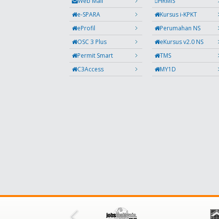
Web Mail
HRMIS
e-SPARA
Kursus i-KPKT
eProfil
Perumahan NS
OSC 3 Plus
eKursus v2.0 NS
Permit Smart
TMS
C3Access
MY1D