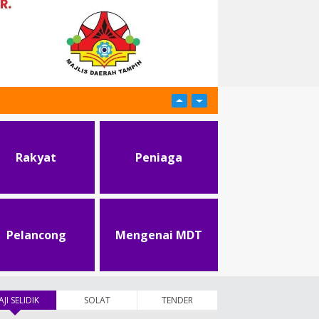
Rakyat
Peniaga
Pelancong
Mengenai MDT
AJI SELIDIK
(tab aktif)
SOLAT
TENDER