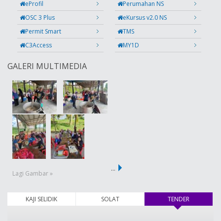
eProfil
Perumahan NS
OSC 3 Plus
eKursus v2.0 NS
Permit Smart
TMS
C3Access
MY1D
GALERI MULTIMEDIA
…
Lagi Gambar »
KAJI SELIDIK
SOLAT
TENDER
(tab aktif)