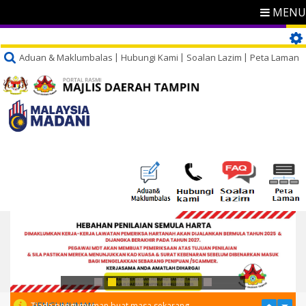
MENU
Aduan & Maklumbalas
Hubungi Kami
Soalan Lazim
Peta Laman
PENGUMUMAN
Tiada pengumuman buat masa sekarang