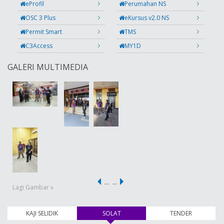
eProfil
Perumahan NS
OSC 3 Plus
eKursus v2.0 NS
Permit Smart
TMS
C3Access
MY1D
GALERI MULTIMEDIA
…
…
Lagi Gambar »
KAJI SELIDIK
SOLAT
(tab aktif)
TENDER