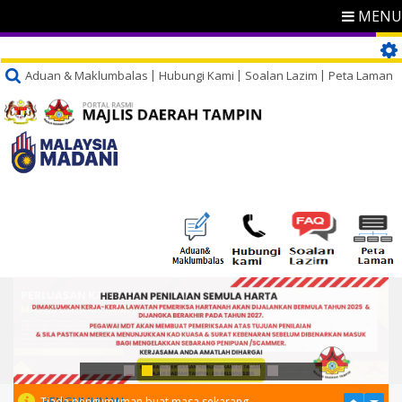
MENU
Aduan & Maklumbalas
Hubungi Kami
Soalan Lazim
Peta Laman
PENGUMUMAN
Tiada pengumuman buat masa sekarang