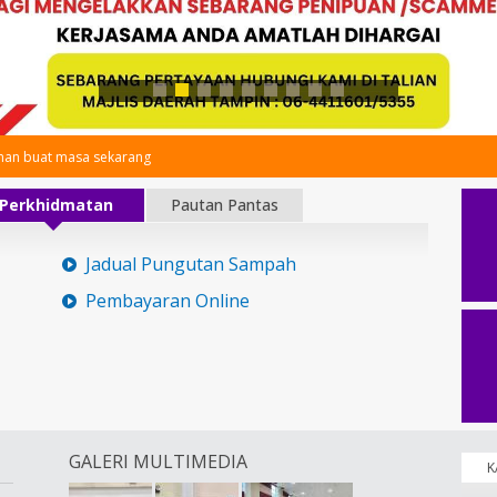
an buat masa sekarang
Perkhidmatan
Pautan Pantas
Jadual Pungutan Sampah
Pembayaran Online
GALERI MULTIMEDIA
K