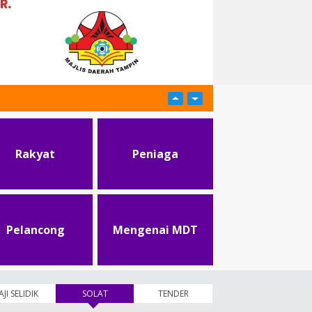
Rakyat
Peniaga
Pelancong
Mengenai MDT
AJI SELIDIK
SOLAT
(tab aktif)
TENDER