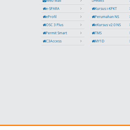
Web Mail
HRMIS
e-SPARA
Kursus i-KPKT
eProfil
Perumahan NS
OSC 3 Plus
eKursus v2.0 NS
Permit Smart
TMS
C3Access
MY1D