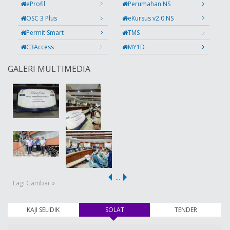
eProfil
Perumahan NS
OSC 3 Plus
eKursus v2.0 NS
Permit Smart
TMS
C3Access
MY1D
GALERI MULTIMEDIA
…
Lagi Gambar »
KAJI SELIDIK
SOLAT
(tab aktif)
TENDER