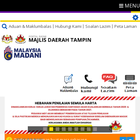
MENU
Aduan & Maklumbalas
Hubungi Kami
Soalan Lazim
Peta Laman
PENGUMUMAN
Tiada pengumuman buat masa sekarang